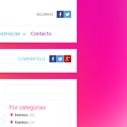
SÍGUENOS
Facebook
Twitter
estros/as
Contacto
COMPÁRTELO
Compártelo
Compártelo
Compártelo
en
en
en
Facebook
Twitter
Google
+
Por categorías
Eventos
(35)
Eventos
(23)