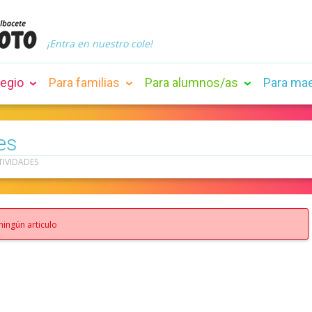
¡Entra en nuestro cole!
legio
Para familias
Para alumnos/as
Para ma
es
TIVIDADES
ningún articulo