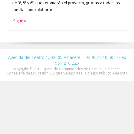
de 3º, 5º y 6º, que retomarán el proyecto, gracias a todas las
familias por colaborar.
Sigue »
Avenida del Teatro 1, 02005 Albacete · Tel. 967 210 502 · Fax
967 210 226
Copyright © 2013 · Junta de Comunidades de Castilla-La Mancha ·
Consejería de Educación, Cultura y Deportes · Colegio Público Ana Soto