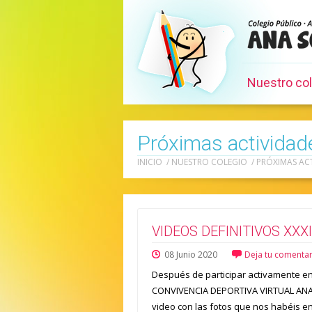
Nuestro co
Próximas actividad
INICIO
/
NUESTRO COLEGIO
/
PRÓXIMAS AC
VIDEOS DEFINITIVOS XXX
08
Junio
2020
Deja tu comentar
Después de participar activamente en l
CONVIVENCIA DEPORTIVA VIRTUAL ANA 
video con las fotos que nos habéis e