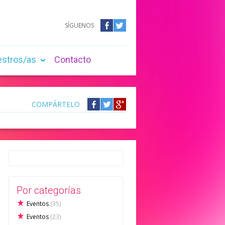
SÍGUENOS
Facebook
Twitter
estros/as
Contacto
COMPÁRTELO
Compártelo
Compártelo
Compártelo
en
en
en
Facebook
Twitter
Google
+
Por categorías
Eventos
(35)
Eventos
(23)