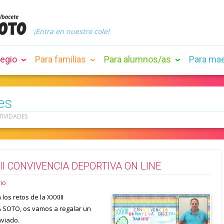
¡Entra en nuestro cole!
legio
Para familias
Para alumnos/as
Para ma
es
TIVIDADES
III CONVIVENCIA DEPORTIVA ON LINE
io
os retos de la XXXIII
SOTO, os vamos a regalar un
nviado.