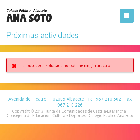
ón
Abrir la
navegación
Próximas actividades
La búsqueda solicitada no obtiene ningún articulo
Avenida del Teatro 1, 02005 Albacete · Tel. 967 210 502 · Fax
967 210 226
Copyright © 2013 · Junta de Comunidades de Castilla-La Mancha ·
Consejería de Educación, Cultura y Deportes · Colegio Público Ana Soto