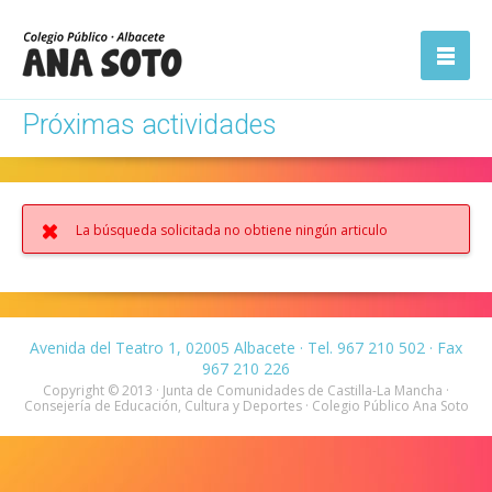
ón
Abrir la
navegación
Próximas actividades
La búsqueda solicitada no obtiene ningún articulo
Avenida del Teatro 1, 02005 Albacete · Tel. 967 210 502 · Fax
967 210 226
Copyright © 2013 · Junta de Comunidades de Castilla-La Mancha ·
Consejería de Educación, Cultura y Deportes · Colegio Público Ana Soto