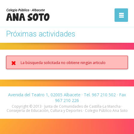
ón
Abrir la
navegación
Próximas actividades
La búsqueda solicitada no obtiene ningún articulo
Avenida del Teatro 1, 02005 Albacete · Tel. 967 210 502 · Fax
967 210 226
Copyright © 2013 · Junta de Comunidades de Castilla-La Mancha ·
Consejería de Educación, Cultura y Deportes · Colegio Público Ana Soto