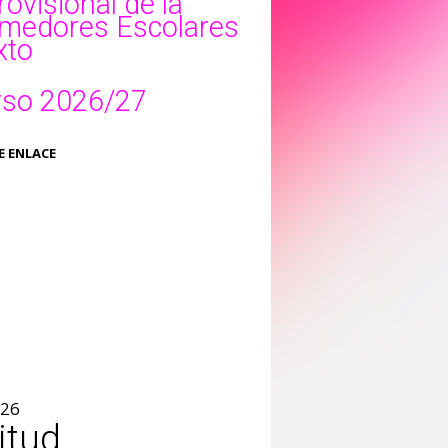
ovisional de la
omedores Escolares
xto
urso 2026/27
E ENLACE
026
itud