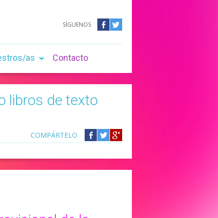
SÍGUENOS
Facebook
Twitter
estros/as
Contacto
libros de texto
COMPÁRTELO
Compártelo
Compártelo
Compártelo
en
en
en
Facebook
Twitter
Google
+