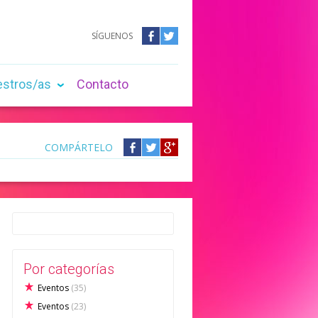
SÍGUENOS
Facebook
Twitter
estros/as
Contacto
COMPÁRTELO
Compártelo
Compártelo
Compártelo
en
en
en
Facebook
Twitter
Google
+
Por categorías
Eventos
(35)
Eventos
(23)