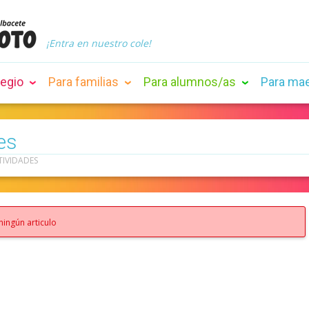
¡Entra en nuestro cole!
legio
Para familias
Para alumnos/as
Para ma
es
TIVIDADES
ningún articulo