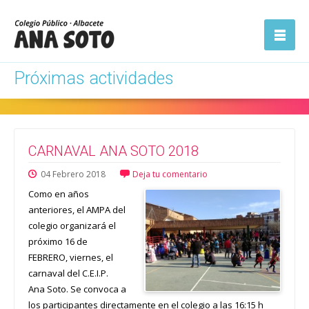
ón
Abrir la
navegación
Próximas actividades
CARNAVAL ANA SOTO 2018
04
Febrero
2018
Deja tu comentario
Como en años
anteriores, el AMPA del
colegio organizará el
próximo 16 de
FEBRERO, viernes, el
carnaval del C.E.I.P.
Ana Soto. Se convoca a
los participantes directamente en el colegio a las 16:15 h