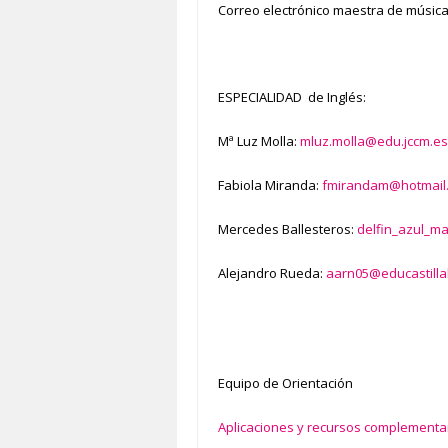
Correo electrónico maestra de músic
ESPECIALIDAD de Inglés:
Mª Luz Molla:
mluz.molla@edu.jccm.es
Fabiola Miranda:
fmirandam@hotmail
Mercedes Ballesteros:
delfin_azul_m
Alejandro Rueda:
aarn05@educastill
Equipo de Orientación
Aplicaciones y recursos complementa