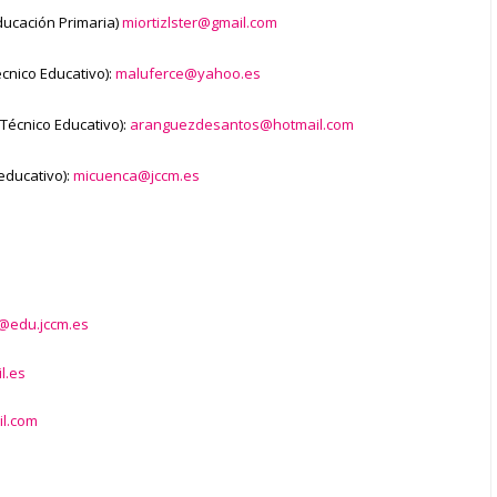
ducación Primaria)
miortizlster@gmail.com
cnico Educativo):
maluferce@yahoo.es
Técnico Educativo):
aranguezdesantos@hotmail.com
educativo):
micuenca@jccm.es
@edu.jccm.es
l.es
l.com