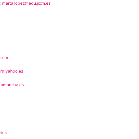
a:
marta.lopez@edu.jccm.es
.com
ar@yahoo.es
alamancha.es
rios