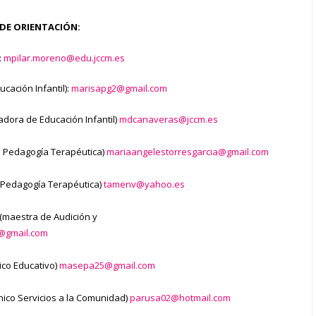
DE ORIENTACIÓN:
:
mpilar.moreno@edu.jccm.es
cación Infantil):
marisapg2@gmail.com
dora de Educación Infantil)
mdcanaveras@jccm.es
e Pedagogía Terapéutica)
mariaangelestorresgarcia@gmail.com
 Pedagogía Terapéutica)
tamenv@yahoo.es
(maestra de Audición y
@gmail.com
ico Educativo)
masepa25@gmail.com
nico Servicios a la Comunidad)
parusa02@hotmail.com