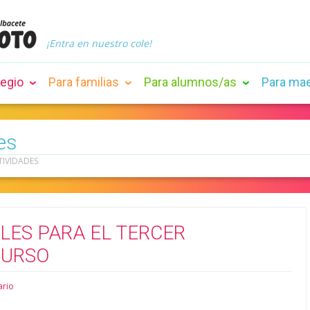
¡Entra en nuestro cole!
legio
Para familias
Para alumnos/as
Para ma
es
TIVIDADES
LES PARA EL TERCER
CURSO
ario