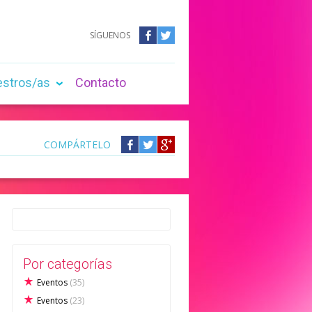
SÍGUENOS
Facebook
Twitter
estros/as
Contacto
COMPÁRTELO
Compártelo
Compártelo
Compártelo
en
en
en
Facebook
Twitter
Google
+
Por categorías
Eventos
(35)
Eventos
(23)