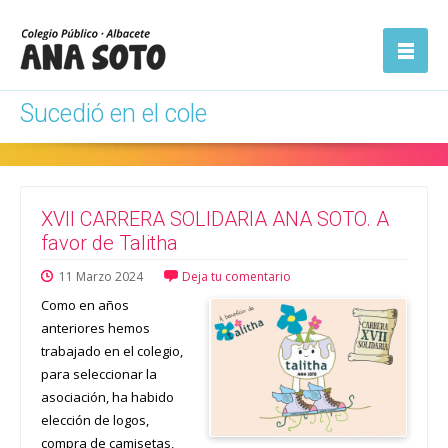
ón
Abrir la
navegación
Sucedió en el cole
XVII CARRERA SOLIDARIA ANA SOTO. A
favor de Talitha
11
Marzo
2024
Deja tu comentario
Como en años
anteriores hemos
trabajado en el colegio,
para seleccionar la
asociación, ha habido
elección de logos,
compra de camisetas,