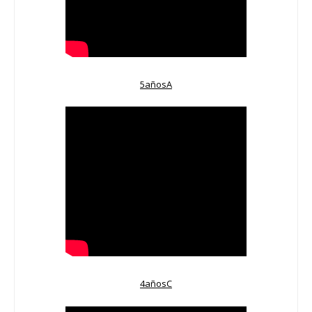
5añosA
4añosC