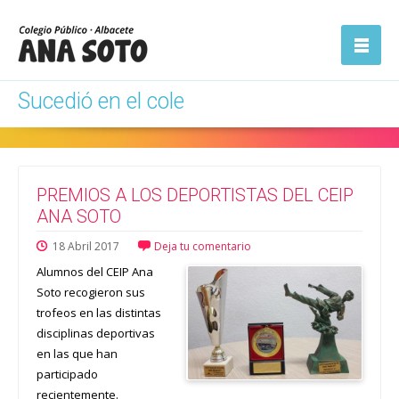
ón
Abrir la
navegación
Sucedió en el cole
PREMIOS A LOS DEPORTISTAS DEL CEIP
ANA SOTO
18
Abril
2017
Deja tu comentario
Alumnos del CEIP Ana
Soto recogieron sus
trofeos en las distintas
disciplinas deportivas
en las que han
participado
recientemente.