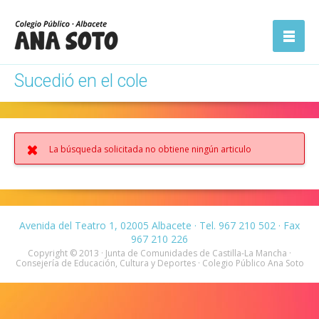
ón
Abrir la
navegación
Sucedió en el cole
La búsqueda solicitada no obtiene ningún articulo
Avenida del Teatro 1, 02005 Albacete · Tel. 967 210 502 · Fax
967 210 226
Copyright © 2013 · Junta de Comunidades de Castilla-La Mancha ·
Consejería de Educación, Cultura y Deportes · Colegio Público Ana Soto