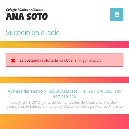
ón
Abrir la
navegación
Sucedió en el cole
La búsqueda solicitada no obtiene ningún articulo
Avenida del Teatro 1, 02005 Albacete · Tel. 967 210 502 · Fax
967 210 226
Copyright © 2013 · Junta de Comunidades de Castilla-La Mancha ·
Consejería de Educación, Cultura y Deportes · Colegio Público Ana Soto