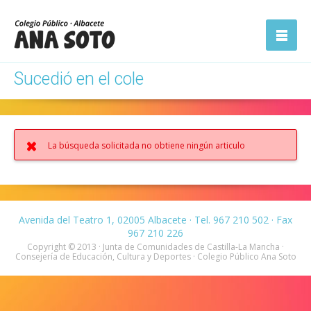
ón
Abrir la
navegación
Sucedió en el cole
La búsqueda solicitada no obtiene ningún articulo
Avenida del Teatro 1, 02005 Albacete · Tel. 967 210 502 · Fax
967 210 226
Copyright © 2013 · Junta de Comunidades de Castilla-La Mancha ·
Consejería de Educación, Cultura y Deportes · Colegio Público Ana Soto