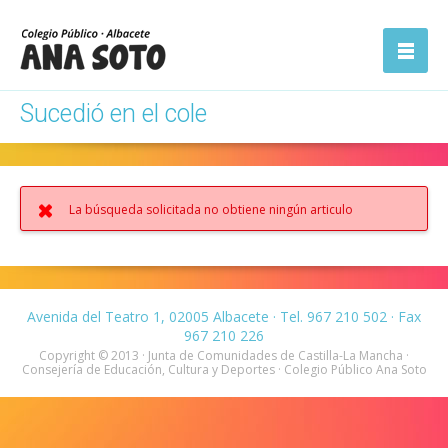
ón
Abrir la
navegación
Sucedió en el cole
La búsqueda solicitada no obtiene ningún articulo
Avenida del Teatro 1, 02005 Albacete · Tel. 967 210 502 · Fax
967 210 226
Copyright © 2013 · Junta de Comunidades de Castilla-La Mancha ·
Consejería de Educación, Cultura y Deportes · Colegio Público Ana Soto