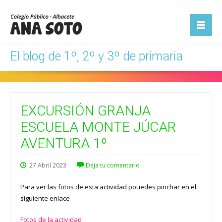
ón
Abrir la
navegación
El blog de 1º, 2º y 3º de primaria
EXCURSIÓN GRANJA
ESCUELA MONTE JÚCAR
AVENTURA 1º
27
Abril
2023
Deja tu comentario
Para ver las fotos de esta actividad pouedes pinchar en el
siguiente enlace
Fotos de la actividad