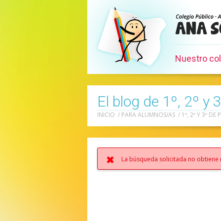
Nuestro co
El blog de 1º, 2º y 
INICIO
/
PARA ALUMNOS/AS
/
1º, 2º Y 3º DE
La búsqueda solicitada no obtiene 