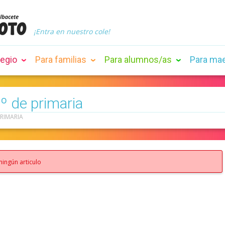
¡Entra en nuestro cole!
legio
Para familias
Para alumnos/as
Para ma
3º de primaria
 PRIMARIA
ningún articulo