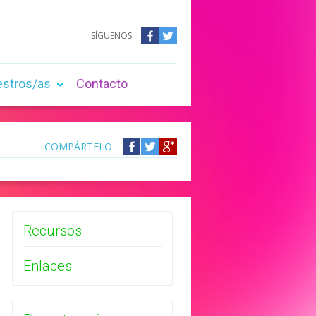
SÍGUENOS
Facebook
Twitter
estros/as
Contacto
COMPÁRTELO
Compártelo
Compártelo
Compártelo
en
en
en
Facebook
Twitter
Google
+
Recursos
Enlaces