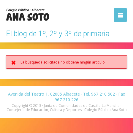
ón
Abrir la
navegación
El blog de 1º, 2º y 3º de primaria
La búsqueda solicitada no obtiene ningún articulo
Avenida del Teatro 1, 02005 Albacete · Tel. 967 210 502 · Fax
967 210 226
Copyright © 2013 · Junta de Comunidades de Castilla-La Mancha ·
Consejería de Educación, Cultura y Deportes · Colegio Público Ana Soto