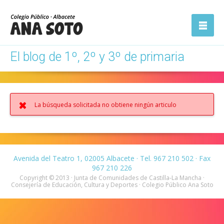
ón
Abrir la
navegación
El blog de 1º, 2º y 3º de primaria
La búsqueda solicitada no obtiene ningún articulo
Avenida del Teatro 1, 02005 Albacete · Tel. 967 210 502 · Fax
967 210 226
Copyright © 2013 · Junta de Comunidades de Castilla-La Mancha ·
Consejería de Educación, Cultura y Deportes · Colegio Público Ana Soto