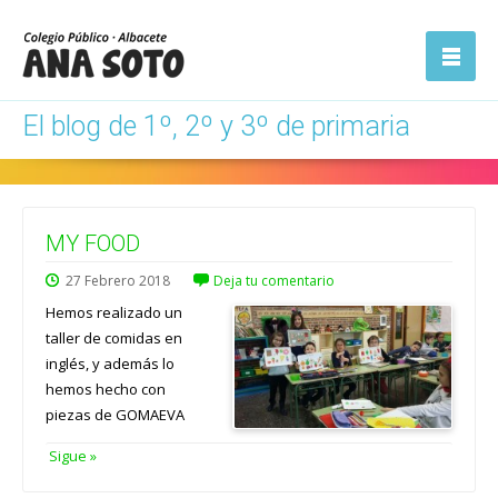
ón
Abrir la
navegación
El blog de 1º, 2º y 3º de primaria
MY FOOD
27
Febrero
2018
Deja tu comentario
Hemos realizado un
taller de comidas en
inglés, y además lo
hemos hecho con
piezas de GOMAEVA
Sigue »