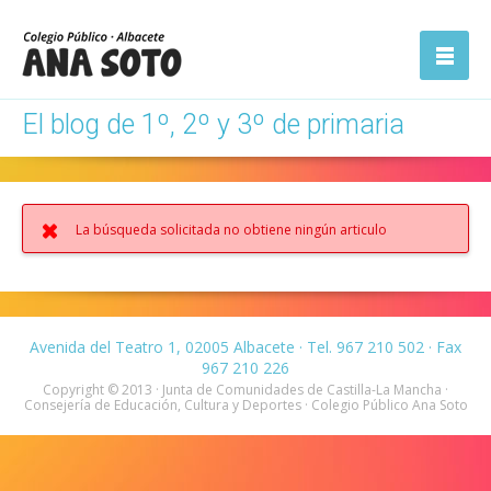
ón
Abrir la
navegación
El blog de 1º, 2º y 3º de primaria
La búsqueda solicitada no obtiene ningún articulo
Avenida del Teatro 1, 02005 Albacete · Tel. 967 210 502 · Fax
967 210 226
Copyright © 2013 · Junta de Comunidades de Castilla-La Mancha ·
Consejería de Educación, Cultura y Deportes · Colegio Público Ana Soto