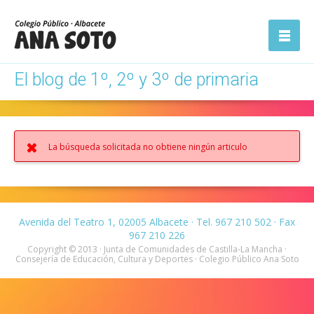
ón
Abrir la
navegación
El blog de 1º, 2º y 3º de primaria
La búsqueda solicitada no obtiene ningún articulo
Avenida del Teatro 1, 02005 Albacete · Tel. 967 210 502 · Fax
967 210 226
Copyright © 2013 · Junta de Comunidades de Castilla-La Mancha ·
Consejería de Educación, Cultura y Deportes · Colegio Público Ana Soto