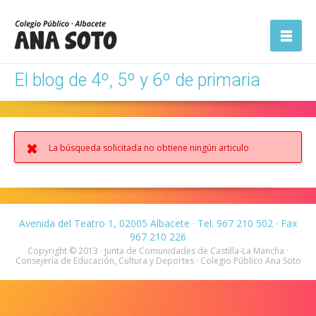
ón
Abrir la
navegación
El blog de 4º, 5º y 6º de primaria
La búsqueda solicitada no obtiene ningún articulo
Avenida del Teatro 1, 02005 Albacete · Tel. 967 210 502 · Fax
967 210 226
Copyright © 2013 · Junta de Comunidades de Castilla-La Mancha ·
Consejería de Educación, Cultura y Deportes · Colegio Público Ana Soto