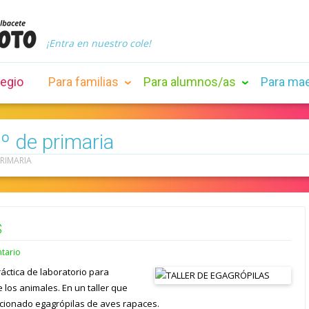
¡Entra en nuestro cole!
legio
Para familias
Para alumnos/as
Para ma
6º de primaria
 PRIMARIA
S
tario
áctica de laboratorio para
los animales. En un taller que
cionado egagrópilas de aves rapaces.