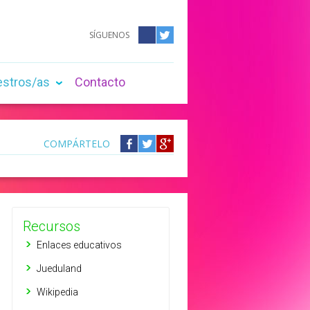
SÍGUENOS
Facebook
Twitter
estros/as
Contacto
COMPÁRTELO
Compártelo
Compártelo
Compártelo
en
en
en
Facebook
Twitter
Google
+
Recursos
Enlaces educativos
Jueduland
Wikipedia