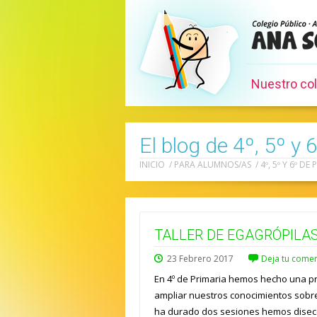
Nuestro co
El blog de 4º, 5º y 
INICIO
/
PARA ALUMNOS/AS
/
4º, 5º Y 6º DE
TALLER DE EGAGRÓPILA
23
Febrero
2017
Deja tu comen
En 4º de Primaria hemos hecho una pr
ampliar nuestros conocimientos sobre 
ha durado dos sesiones hemos disec