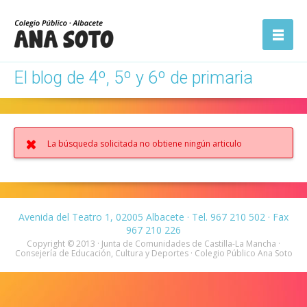
ón
Abrir la
navegación
El blog de 4º, 5º y 6º de primaria
La búsqueda solicitada no obtiene ningún articulo
Avenida del Teatro 1, 02005 Albacete · Tel. 967 210 502 · Fax
967 210 226
Copyright © 2013 · Junta de Comunidades de Castilla-La Mancha ·
Consejería de Educación, Cultura y Deportes · Colegio Público Ana Soto