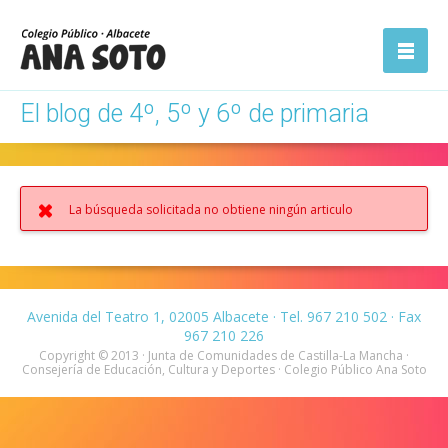
ón
Abrir la
navegación
El blog de 4º, 5º y 6º de primaria
La búsqueda solicitada no obtiene ningún articulo
Avenida del Teatro 1, 02005 Albacete · Tel. 967 210 502 · Fax
967 210 226
Copyright © 2013 · Junta de Comunidades de Castilla-La Mancha ·
Consejería de Educación, Cultura y Deportes · Colegio Público Ana Soto