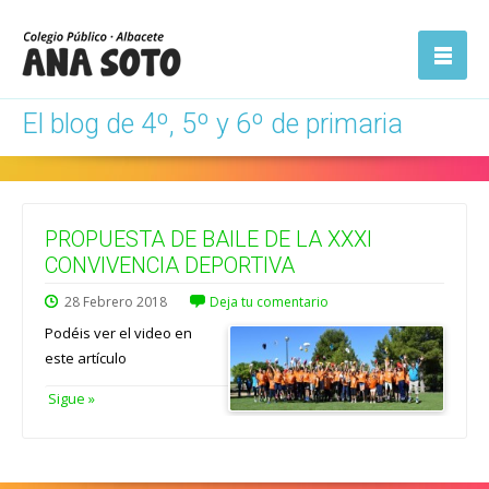
ón
Abrir la
navegación
El blog de 4º, 5º y 6º de primaria
PROPUESTA DE BAILE DE LA XXXI
CONVIVENCIA DEPORTIVA
28
Febrero
2018
Deja tu comentario
Podéis ver el video en
este artículo
Sigue »