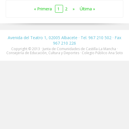
« Primera
1
2
»
Última »
Avenida del Teatro 1, 02005 Albacete · Tel. 967 210 502 · Fax
967 210 226
Copyright © 2013 · Junta de Comunidades de Castilla-La Mancha ·
Consejería de Educación, Cultura y Deportes · Colegio Público Ana Soto