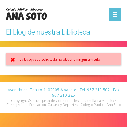
ón
Abrir la
navegación
El blog de nuestra biblioteca
La búsqueda solicitada no obtiene ningún articulo
Avenida del Teatro 1, 02005 Albacete · Tel. 967 210 502 · Fax
967 210 226
Copyright © 2013 · Junta de Comunidades de Castilla-La Mancha ·
Consejería de Educación, Cultura y Deportes · Colegio Público Ana Soto