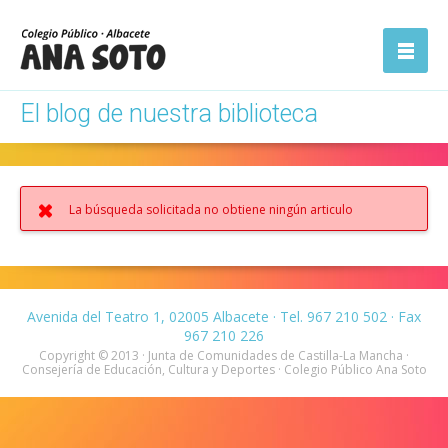
ón
Abrir la
navegación
El blog de nuestra biblioteca
La búsqueda solicitada no obtiene ningún articulo
Avenida del Teatro 1, 02005 Albacete · Tel. 967 210 502 · Fax
967 210 226
Copyright © 2013 · Junta de Comunidades de Castilla-La Mancha ·
Consejería de Educación, Cultura y Deportes · Colegio Público Ana Soto