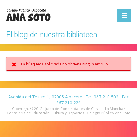
ón
Abrir la
navegación
El blog de nuestra biblioteca
La búsqueda solicitada no obtiene ningún articulo
Avenida del Teatro 1, 02005 Albacete · Tel. 967 210 502 · Fax
967 210 226
Copyright © 2013 · Junta de Comunidades de Castilla-La Mancha ·
Consejería de Educación, Cultura y Deportes · Colegio Público Ana Soto