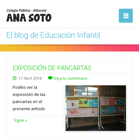
ón
Abrir la
navegación
El blog de Educación Infantil
EXPOSICIÓN DE PANCARTAS
17
Abril
2018
Deja tu comentario
Podéis ver la
exposición de las
pancartas en el
presente artículo
Sigue »