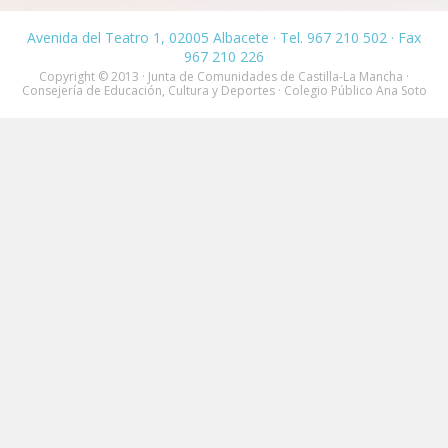
Avenida del Teatro 1, 02005 Albacete · Tel. 967 210 502 · Fax
967 210 226
Copyright © 2013 · Junta de Comunidades de Castilla-La Mancha ·
Consejería de Educación, Cultura y Deportes · Colegio Público Ana Soto