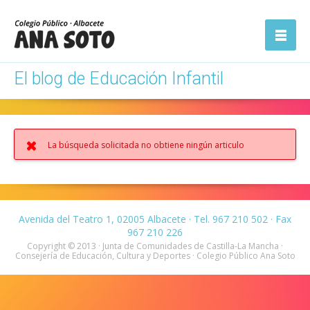
ón
Abrir la
navegación
El blog de Educación Infantil
La búsqueda solicitada no obtiene ningún articulo
Avenida del Teatro 1, 02005 Albacete · Tel. 967 210 502 · Fax
967 210 226
Copyright © 2013 · Junta de Comunidades de Castilla-La Mancha ·
Consejería de Educación, Cultura y Deportes · Colegio Público Ana Soto